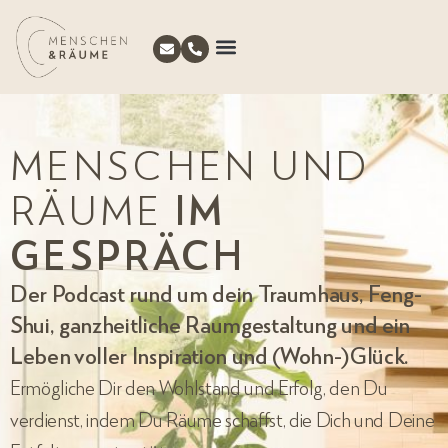
MENSCHEN UND
RÄUME
IM
GESPRÄCH
Der Podcast rund um dein Traumhaus, Feng-
Shui, ganzheitliche Raumgestaltung und ein
Leben voller Inspiration und (Wohn-)Glück.
Ermögliche Dir den Wohlstand und Erfolg, den Du
verdienst, indem Du Räume schaffst, die Dich und Deine